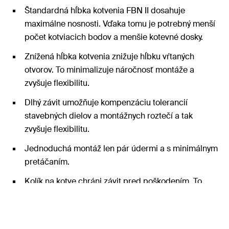
Štandardná hĺbka kotvenia FBN II dosahuje
maximálne nosnosti. Vďaka tomu je potrebný menší
počet kotviacich bodov a menšie kotevné dosky.
Znížená hĺbka kotvenia znižuje hĺbku vŕtaných
otvorov. To minimalizuje náročnosť montáže a
zvyšuje flexibilitu.
Dlhý závit umožňuje kompenzáciu tolerancií
stavebných dielov a montážnych roztečí a tak
zvyšuje flexibilitu.
Jednoduchá montáž len pár údermi a s minimálnym
pretáčaním.
Kolík na kotve chráni závit pred poškodením. To
šetrí čas počas inštalácie a demontáže.