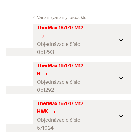
4 Variant (varianty) produktu
TherMax 16/170 M12
Objednávacie číslo
051293
TherMax 16/170 M12
Schválenie DiBt
B
Obsah
—
Objednávacie číslo
051292
Obal
Krabička
TherMax 16/170 M12
Schválenie DiBt
Balenie
20
St.
HWK
Obsah
—
GTIN (EAN-Code)
4006209512937
Objednávacie číslo
571024
Obal
Krabička