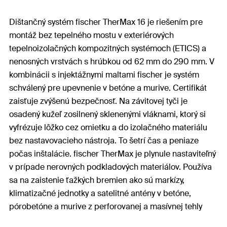
Dištančný systém fischer TherMax 16 je riešením pre
montáž bez tepelného mostu v exteriérových
tepelnoizolačných kompozitných systémoch (ETICS) a
nenosných vrstvách s hrúbkou od 62 mm do 290 mm. V
kombinácii s injektážnymi maltami fischer je systém
schválený pre upevnenie v betóne a murive. Certifikát
zaisťuje zvýšenú bezpečnosť. Na závitovej tyči je
osadený kužeľ zosilnený sklenenými vláknami, ktorý si
vyfrézuje lôžko cez omietku a do izolačného materiálu
bez nastavovacieho nástroja. To šetrí čas a peniaze
počas inštalácie. fischer TherMax je plynule nastaviteľný
v prípade nerovných podkladových materiálov. Používa
sa na zaistenie ťažkých bremien ako sú markízy,
klimatizačné jednotky a satelitné antény v betóne,
pórobetóne a murive z perforovanej a masívnej tehly