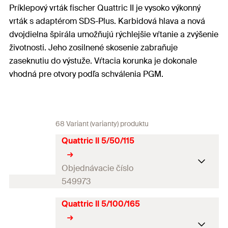
Príklepový vrták fischer Quattric II je vysoko výkonný
vrták s adaptérom SDS-Plus. Karbidová hlava a nová
dvojdielna špirála umožňujú rýchlejšie vŕtanie a zvýšenie
životnosti. Jeho zosilnené skosenie zabraňuje
zaseknutiu do výstuže. Vŕtacia korunka je dokonale
vhodná pre otvory podľa schválenia PGM.
68 Variant (varianty) produktu
Quattric II 5/50/115
Objednávacie číslo
549973
Quattric II 5/100/165
Priemer vrtáku
(
)
5
mm
d
0