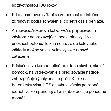
so životnosťou 100 rokov.
Pri diamantovom vŕtaní sa vrt nemusí dodatočne
zdrsňovať podľa schválenia, čo šetrí čas a peniaze.
Armovacia/roxorová kotva FRA s pripojovacím
závitom z nehrdzavejúcej ocele plne využíva
únosnosť betónu. To znamená, že do kotevného
základu možno vniesť veľmi vysoké ťahové
zaťaženie.
Príslušenstvo kompatibilné pre danú stavbu, ako sú
pomôcky na vstrekovanie a predlžovacie hadice,
zabezpečuje rýchly postup prác. Kufrík na
betonársku výstuž FIS obsahuje všetky potrebné
jednotlivé komponenty, a tým zabezpečuje pohodlnú
montáž.