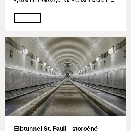
výškou 182 metrov týči nad všetkými sochami na
svete. Z vyhliadkovej plošiny sa návštevníci
môžu pozerať doďaleka cez otvory v úrovni
hrudníka sochy. Systém FIS EM Plus zabodoval
vysokou únosnosťou betónu, ako aj
použiteľnosťou v oblastiach ohrozených
zemetrasením a dodáva tomuto "kolosu" pevnú
oporu
Elbtunnel St. Pauli - storočné