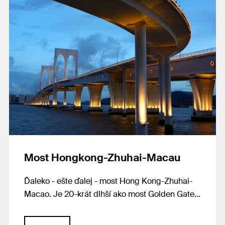
tkaniny zo sklených vlákien potiahnutých
polymérom s rozlohou 17 000 m², ktorý slúži ako
obklad fasády. Na ukotvenie tejto membrány sa
použili silné kotviace prvky od spoločnosti
fischer. Systémy fischer čiastočne ukotvili aj
ozubené koľajnice inštalácie svetlíka. Celkovo
sa na projekte použilo približne 22 000
výrobkov fischer.
Most Hongkong-Zhuhai-Macau
Ďaleko - ešte ďalej - most Hong Kong-Zhuhai-
Macao. Je 20-krát dlhší ako most Golden Gate v
San Franciscu a denne po ňom prejdú desiatky
tisíc vodičov. Navrhnutý so životnosťou 120