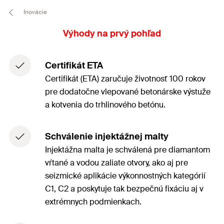
Inovácie
Výhody na prvý pohľad
Certifikát ETA
Certifikát (ETA) zaručuje životnosť 100 rokov
pre dodatočne vlepované betonárske výstuže
a kotvenia do trhlinového betónu.
Schválenie injektážnej malty
Injektážna malta je schválená pre diamantom
vŕtané a vodou zaliate otvory, ako aj pre
seizmické aplikácie výkonnostných kategórií
C1, C2 a poskytuje tak bezpečnú fixáciu aj v
extrémnych podmienkach.