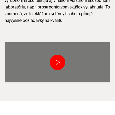
výrobnom kroku testujú aj v našom vlastnom skúšobnom
laboratóriu, napr. prostredníctvom skúšok vytiahnutia. To
znamená, že injektážne systémy fischer spĺňajú
najvyššie požiadavky na kvalitu.