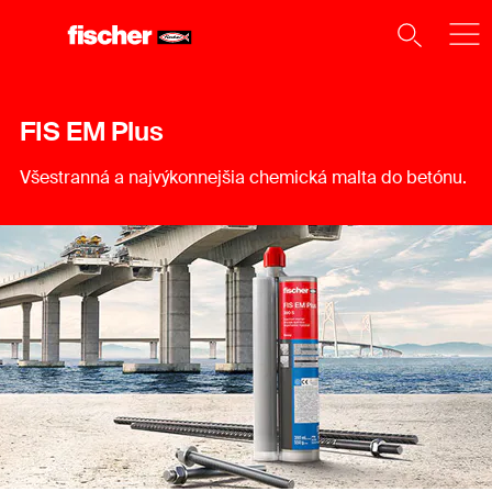
FIS EM Plus
Všestranná a najvýkonnejšia chemická malta do betónu.