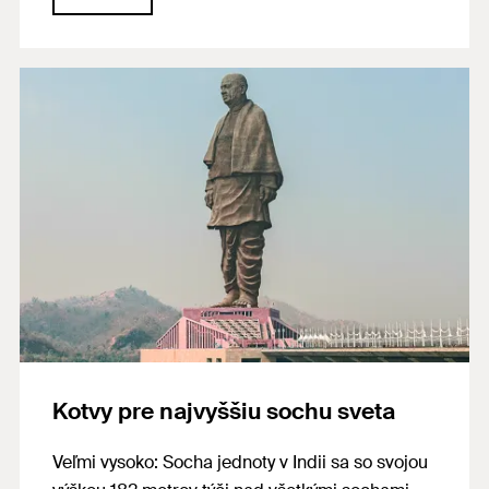
rokov, FIS EM Plus dokázal presvedčiť vďaka
svojej potvrdenej životnosti. Tento produkt sa
použil aj vďaka svojej vhodnosti na kotvenie v
prímorských oblastiach a na dodatočne
vlepované výstuže.
Kotvy pre najvyššiu sochu sveta
Veľmi vysoko: Socha jednoty v Indii sa so svojou