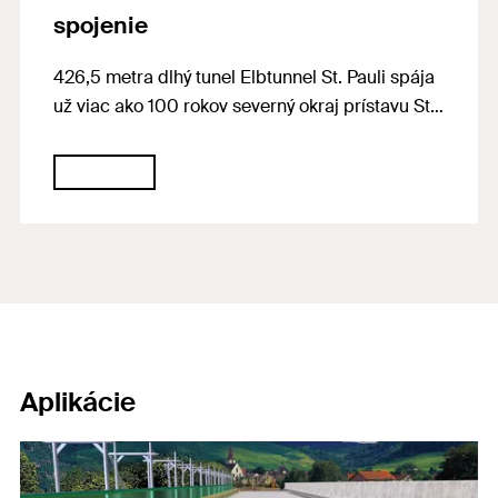
spojenie
426,5 metra dlhý tunel Elbtunnel St. Pauli spája
už viac ako 100 rokov severný okraj prístavu St.
Pauli Landungsbrücken s labským ostrovom
Steinwerder.
V rámci rekonštrukcie tunela boli prestavané
schodiská pre peších. Naša injektážna malta
FIS EM Plus zabezpečuje odolnosť proti
zemetraseniu pre približne 20 metrov vysokú
konštrukciu.
Aplikácie