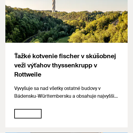
Ťažké kotvenie fischer v skúšobnej
veži výťahov thyssenkrupp v
Rottweile
Vyvyšuje sa nad všetky ostatné budovy v
Bádensku-Württembersku a obsahuje najvyššiu
vyhliadkovú plošinu v Nemecku: výťahovú
skúšobnú vežu spoločnosti thyssenkrupp
Elevator AG v švábskom meste Rottweil. Okolo
hlavného telesa sa špirálovito vinie plášť z