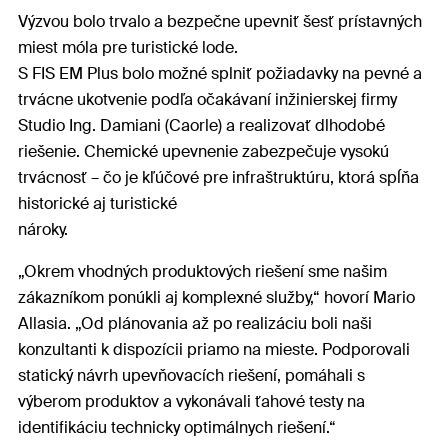
Výzvou bolo trvalo a bezpečne upevniť šesť prístavných
miest móla pre turistické lode.
S FIS EM Plus bolo možné splniť požiadavky na pevné a
trvácne ukotvenie podľa očakávaní inžinierskej firmy
Studio Ing. Damiani (Caorle) a realizovať dlhodobé
riešenie. Chemické upevnenie zabezpečuje vysokú
trvácnosť – čo je kľúčové pre infraštruktúru, ktorá spĺňa
historické aj turistické
nároky.
„Okrem vhodných produktových riešení sme našim
zákazníkom ponúkli aj komplexné služby,“ hovorí Mario
Allasia. „Od plánovania až po realizáciu boli naši
konzultanti k dispozícii priamo na mieste. Podporovali
statický návrh upevňovacích riešení, pomáhali s
výberom produktov a vykonávali ťahové testy na
identifikáciu technicky optimálnych riešení.“