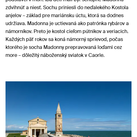
zdvihnúť a niesť. Sochu priniesli do neďalekého Kostola
anjelov – základ pre mariánsku úctu, ktorá sa dodnes
udržiava. Madonna je uctievaná ako patrónka rybárov a
námorníkov. Preto je kostol cieľom pútnikov a veriacich.
Každých päť rokov sa koná námorný sprievod, počas
ktorého je socha Madonny prepravovaná loďami cez
more – dôležitý náboženský sviatok v Caorle.