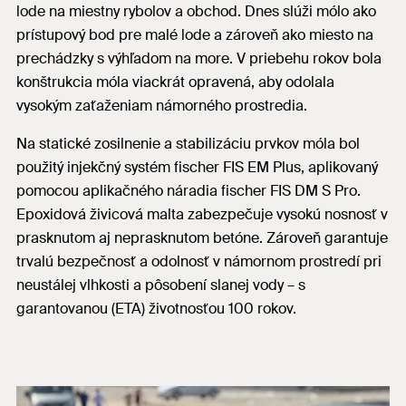
lode na miestny rybolov a obchod. Dnes slúži mólo ako
prístupový bod pre malé lode a zároveň ako miesto na
prechádzky s výhľadom na more. V priebehu rokov bola
konštrukcia móla viackrát opravená, aby odolala
vysokým zaťaženiam námorného prostredia.
Na statické zosilnenie a stabilizáciu prvkov móla bol
použitý injekčný systém fischer FIS EM Plus, aplikovaný
pomocou aplikačného náradia fischer FIS DM S Pro.
Epoxidová živicová malta zabezpečuje vysokú nosnosť v
prasknutom aj neprasknutom betóne. Zároveň garantuje
trvalú bezpečnosť a odolnosť v námornom prostredí pri
neustálej vlhkosti a pôsobení slanej vody – s
garantovanou (ETA) životnosťou 100 rokov.