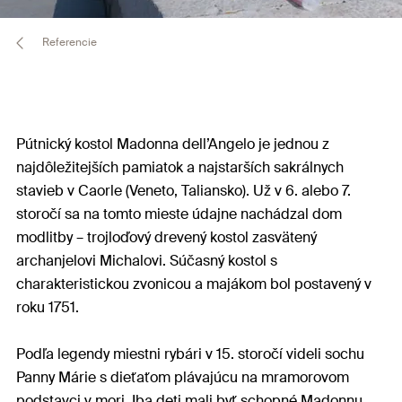
Referencie
Pútnický kostol Madonna dell’Angelo je jednou z
najdôležitejších pamiatok a najstarších sakrálnych
stavieb v Caorle (Veneto, Taliansko). Už v 6. alebo 7.
storočí sa na tomto mieste údajne nachádzal dom
modlitby – trojloďový drevený kostol zasvätený
archanjelovi Michalovi. Súčasný kostol s
charakteristickou zvonicou a majákom bol postavený v
roku 1751.
Podľa legendy miestni rybári v 15. storočí videli sochu
Panny Márie s dieťaťom plávajúcu na mramorovom
podstavci v mori. Iba deti mali byť schopné Madonnu