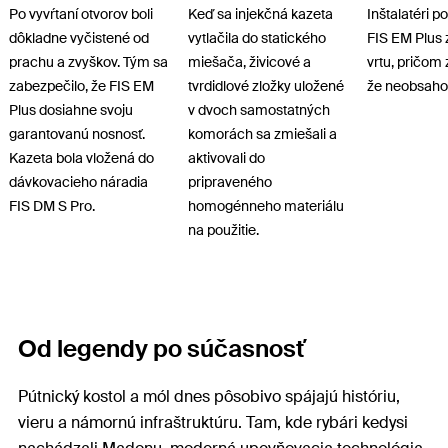
Po vyvŕtaní otvorov boli
Keď sa injekčná kazeta
Inštalatéri p
dôkladne vyčistené od
vytlačila do statického
FIS EM Plus
prachu a zvyškov. Tým sa
miešača, živicové a
vrtu, pričom 
zabezpečilo, že FIS EM
tvrdidlové zložky uložené
že neobsahov
Plus dosiahne svoju
v dvoch samostatných
garantovanú nosnosť.
komorách sa zmiešali a
Kazeta bola vložená do
aktivovali do
dávkovacieho náradia
pripraveného
FIS DM S Pro.
homogénneho materiálu
na použitie.
Od legendy po súčasnosť
Pútnický kostol a mól dnes pôsobivo spájajú históriu,
vieru a námornú infraštruktúru. Tam, kde rybári kedysi