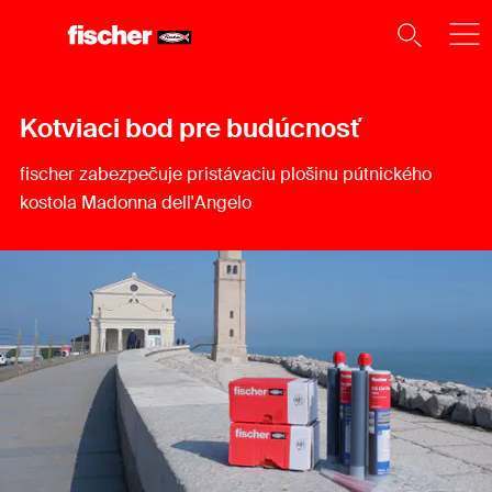
Kotviaci bod pre budúcnosť
fischer zabezpečuje pristávaciu plošinu pútnického
kostola Madonna dell'Angelo