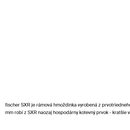
fischer SXR je rámová hmoždinka vyrobená z prvotriedneho
mm robí z SXR naozaj hospodárny kotevný prvok - kratšie v