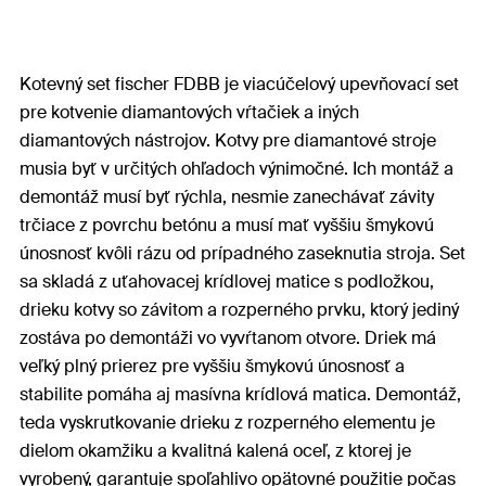
Kotevný set fischer FDBB je viacúčelový upevňovací set
pre kotvenie diamantových vŕtačiek a iných
diamantových nástrojov. Kotvy pre diamantové stroje
musia byť v určitých ohľadoch výnimočné. Ich montáž a
demontáž musí byť rýchla, nesmie zanechávať závity
trčiace z povrchu betónu a musí mať vyššiu šmykovú
únosnosť kvôli rázu od prípadného zaseknutia stroja. Set
sa skladá z uťahovacej krídlovej matice s podložkou,
drieku kotvy so závitom a rozperného prvku, ktorý jediný
zostáva po demontáži vo vyvŕtanom otvore. Driek má
veľký plný prierez pre vyššiu šmykovú únosnosť a
stabilite pomáha aj masívna krídlová matica. Demontáž,
teda vyskrutkovanie drieku z rozperného elementu je
dielom okamžiku a kvalitná kalená oceľ, z ktorej je
vyrobený, garantuje spoľahlivo opätovné použitie počas