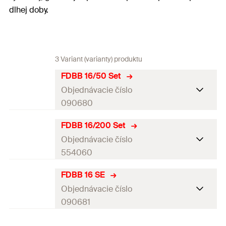
dlhej doby.
3 Variant (varianty) produktu
FDBB 16/50 Set
Objednávacie číslo
090680
FDBB 16/200 Set
Priemer vrtáku
(
)
16
mm
d
0
Objednávacie číslo
Užitočná dĺžka
(
)
50
mm
554060
t
fix
Dĺžka
(
)
200
mm
l
FDBB 16 SE
Priemer vrtáku
(
)
16
mm
d
0
Objednávacie číslo
Rozmer kľúča
27
mm
Užitočná dĺžka
(
)
250
mm
090681
t
fix
Min. hĺbka vŕtaného otvoru
Dĺžka
(
)
400
mm
l