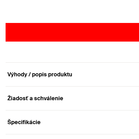
Výhody / popis produktu
Žiadosť a schválenie
Montážna kocka MW pre upevnenie až troch obj
Výhody
Špecifikácie
Aplikácia