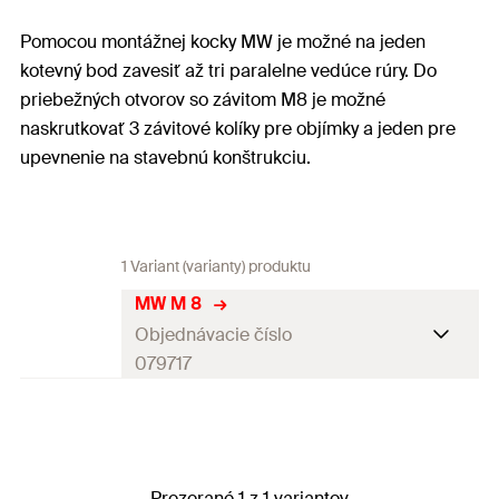
Pomocou montážnej kocky MW je možné na jeden
kotevný bod zavesiť až tri paralelne vedúce rúry. Do
priebežných otvorov so závitom M8 je možné
naskrutkovať 3 závitové kolíky pre objímky a jeden pre
upevnenie na stavebnú konštrukciu.
1 Variant (varianty) produktu
MW M 8
Objednávacie číslo
079717
Závit
(
)
M8
A
Obal
Krabička
Prezerané 1 z 1 variantov