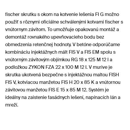
fischer skrutku s okom na kotvenie lešenia FI G možno
použiť s rôznymi oficiálne schválenými kotvami fischer s
vnútornym závitom. To umožňuje opakovanú montáž a
demontáž rovnakého upevňovacieho bodu bez
obmedzenia retenčnej hodnoty. V betóne odporúčame
kombináciu injektážnych mált FIS V a FIS EM spolu s
vnútorným závitovým objímkou RG 18 x 125 M 12 I a
podložkou ZYKON FZA 22 x 100 M 12 I. V murive je
skrutka ukotvená bezpečne s injektážnou maltou FISH
FIS V, kotviacou manžetou FIS H 20 x 85 K a vnútornou
závitovou manžetou FIS E 15 x 85 M 12. Systém je
ideálny na zaistenie fasádnych lešení, napínacích lán a
mreží.