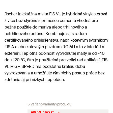
fischer injektážna malta FIS VL je hybridná vinylesterová
živica bez styrénu s prímesou cementu vhodná pre
bežné použitie do muriva alebo trhlinového a
netrhlinového betónu. Kombinuje sa s radom
certifikovaného príslušenstva, napr. kotevným svorníkom
FIS A alebo kotevným puzdrom RG M I a to v interiéri a
exteriéri. Teplotná odolnosť vytvrdnutej malty je od -40
do +120 °C, čím je použiteľná pre veľký rad aplikácií. FIS
VL HIGH SPEED má podstatne kratšiu dobu
vytvrdzovania a umožňuje tým rýchly postup práce bez
zdržania aj pri nízkych teplotách.
5 Variant (varianty) produktu
FIS VL 150 C