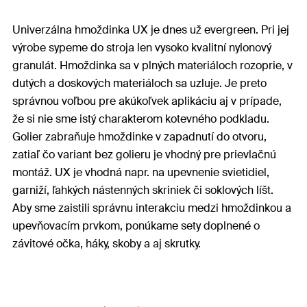
Univerzálna hmoždinka UX je dnes už evergreen. Pri jej
výrobe sypeme do stroja len vysoko kvalitní nylonový
granulát. Hmoždinka sa v plných materiáloch rozoprie, v
dutých a doskových materiáloch sa uzluje. Je preto
správnou voľbou pre akúkoľvek aplikáciu aj v prípade,
že si nie sme istý charakterom kotevného podkladu.
Golier zabraňuje hmoždinke v zapadnutí do otvoru,
zatiaľ čo variant bez golieru je vhodný pre prievlačnú
montáž. UX je vhodná napr. na upevnenie svietidiel,
garniží, ľahkých nástenných skriniek či soklových líšt.
Aby sme zaistili správnu interakciu medzi hmoždinkou a
upevňovacím prvkom, ponúkame sety doplnené o
závitové očka, háky, skoby a aj skrutky.