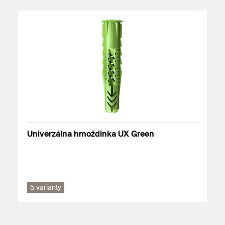
Plné vápennopieskové tehly
Prírodný kameň
Pórobetón
Drevotrieskové dosky
Sadrokartónové dosky
Plné tvárnice z ľahčeného betónu
Plná tehla
Univerzálna hmoždinka UX Green
Podrobné informácie o stavebných materiáloch nájdete v
schválení. Ďalšie dokumenty nájdete v časti
https://www.fischer.de/sdb
.
5 varianty