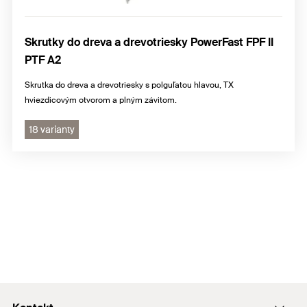
Skrutky do dreva a drevotriesky PowerFast FPF II
PTF A2
Skrutka do dreva a drevotriesky s polguľatou hlavou, TX
hviezdicovým otvorom a plným závitom.
18 varianty