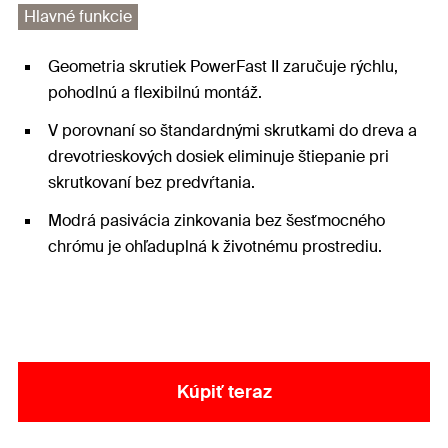
Hlavné funkcie
Geometria skrutiek PowerFast II zaručuje rýchlu,
pohodlnú a flexibilnú montáž.
V porovnaní so štandardnými skrutkami do dreva a
drevotrieskových dosiek eliminuje štiepanie pri
skrutkovaní bez predvŕtania.
Modrá pasivácia zinkovania bez šesťmocného
chrómu je ohľaduplná k životnému prostrediu.
Kúpiť teraz