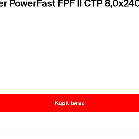
her PowerFast FPF II CTP 8,0x2
Kúpiť teraz