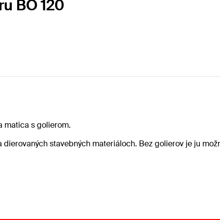
eru BO 120
a matica s golierom.
 dierovaných stavebných materiáloch. Bez golierov je ju mož