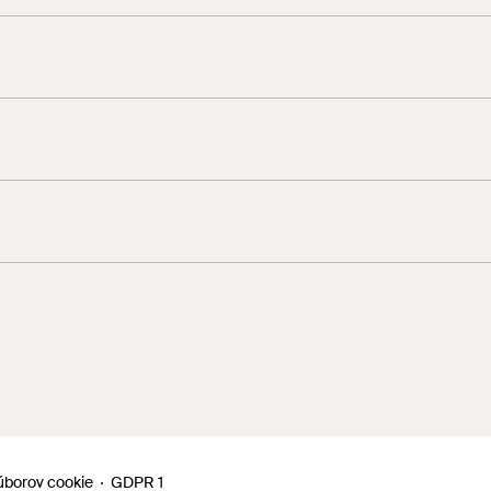
úborov cookie
GDPR 1