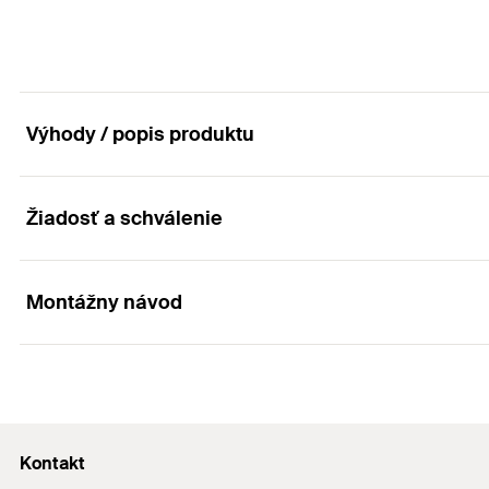
Balenie
GTIN (EAN-Code)
Výhody / popis produktu
Žiadosť a schválenie
Výhody
Vysoko kvalitní chrómový povrch je odolný UV žiareniu,
Montážny návod
Aplikácia
Krytka sa jednoducho nasadí na plastovú maticu BUM
Zakrytie upevňovaného predmetu
Princíp funkcie / montáž
Kontakt
Krytka sa jednoducho umiestni na matici BUM.