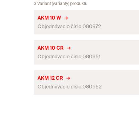
3 Variant (varianty) produktu
AKM 10 W
Objednávacie číslo 080972
farba
AKM 10 CR
Objednávacie číslo 080951
Vhodný pre
Obal
farba
AKM 12 CR
Balenie
Objednávacie číslo 080952
Vhodný pre
GTIN (EAN-Code)
Obal
farba
Balenie
Vhodný pre
GTIN (EAN-Code)
Obal