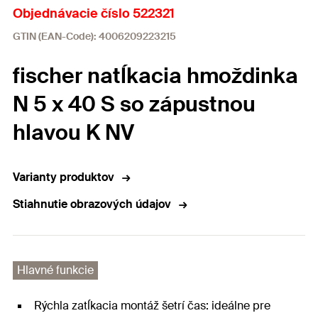
Objednávacie číslo 522321
GTIN (EAN-Code): 4006209223215
fischer natĺkacia hmoždinka
N 5 x 40 S so zápustnou
hlavou K NV
Varianty produktov
Stiahnutie obrazových údajov
Hlavné funkcie
Rýchla zatĺkacia montáž šetrí čas: ideálne pre