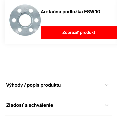
Aretačná podložka FSW 10
Zobraziť produkt
Výhody / popis produktu
Žiadosť a schválenie
Vysoko výkonná skrutka do betónu pre