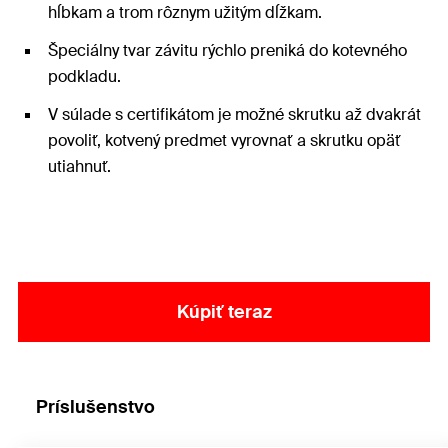
hĺbkam a trom rôznym užitým dĺžkam.
Špeciálny tvar závitu rýchlo preniká do kotevného
podkladu.
V súlade s certifikátom je možné skrutku až dvakrát
povoliť, kotvený predmet vyrovnať a skrutku opäť
utiahnuť.
Kúpiť teraz
Príslušenstvo