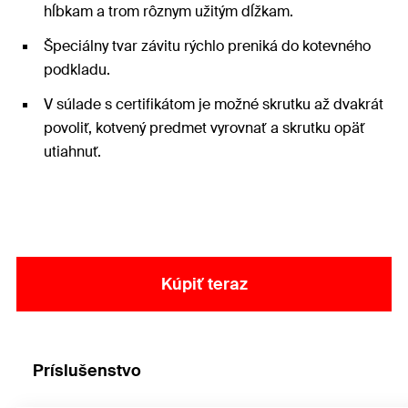
hĺbkam a trom rôznym užitým dĺžkam.
Špeciálny tvar závitu rýchlo preniká do kotevného
podkladu.
V súlade s certifikátom je možné skrutku až dvakrát
povoliť, kotvený predmet vyrovnať a skrutku opäť
utiahnuť.
Kúpiť teraz
Príslušenstvo