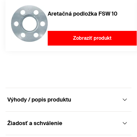
Aretačná podložka FSW 10
Zobraziť produkt
Výhody / popis produktu
Žiadosť a schválenie
Vysoko výkonná skrutka do betónu pre