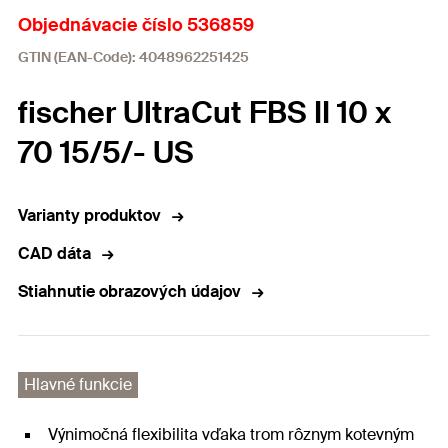
Objednávacie číslo 536859
GTIN (EAN-Code): 4048962251425
fischer UltraCut FBS II 10 x
70 15/5/- US
Varianty produktov
CAD dáta
Stiahnutie obrazových údajov
Hlavné funkcie
Výnimočná flexibilita vďaka trom rôznym kotevným