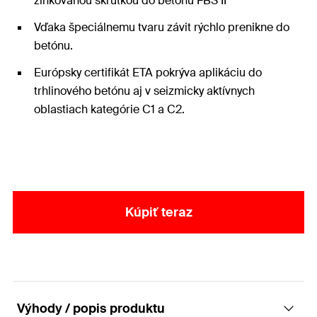
zinkovanou skrutkou do betónu FBS II
Vďaka špeciálnemu tvaru závit rýchlo prenikne do
betónu.
Európsky certifikát ETA pokrýva aplikáciu do
trhlinového betónu aj v seizmicky aktívnych
oblastiach kategórie C1 a C2.
Kúpiť teraz
Výhody / popis produktu