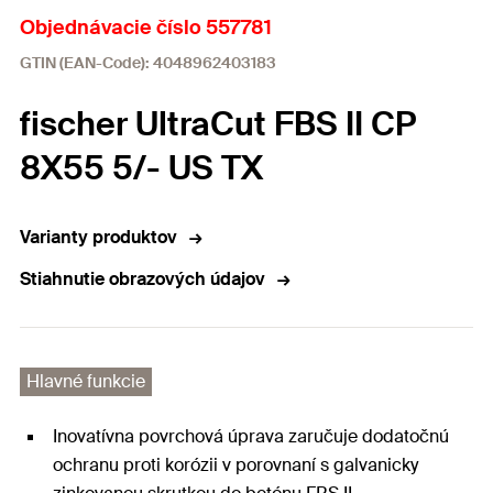
Objednávacie číslo 557781
GTIN (EAN-Code): 4048962403183
fischer UltraCut FBS II CP
8X55 5/- US TX
Varianty produktov
Stiahnutie obrazových údajov
Hlavné funkcie
Inovatívna povrchová úprava zaručuje dodatočnú
ochranu proti korózii v porovnaní s galvanicky