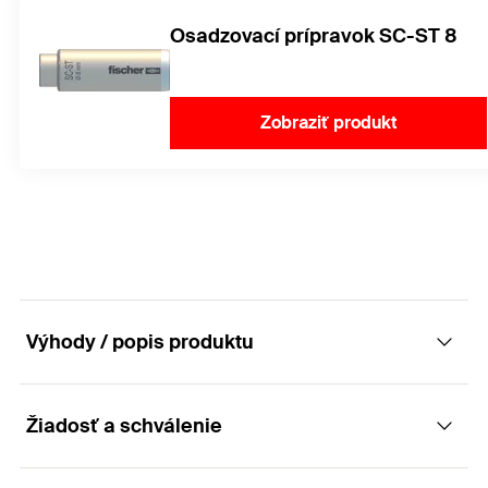
Osadzovací prípravok SC-ST 8
Zobraziť produkt
Výhody / popis produktu
Žiadosť a schválenie
Výkonná skrutka do betónu vhodná pre
aplikácie v interiéri s prekvapivo ľahkou