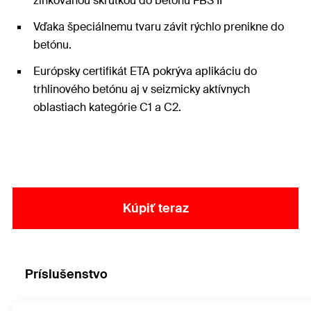
zinkovanou skrutkou do betónu FBS II
Vďaka špeciálnemu tvaru závit rýchlo prenikne do
betónu.
Európsky certifikát ETA pokrýva aplikáciu do
trhlinového betónu aj v seizmicky aktívnych
oblastiach kategórie C1 a C2.
Kúpiť teraz
Príslušenstvo