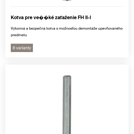
Kotva pre ve��ké zaťaženie FH II-I
Výkonná a bezpečná kotva s možnosťou demontáže upevňovaného
predmetu
8 varianty