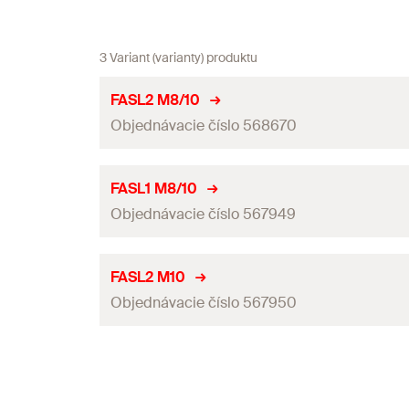
3 Variant (varianty) produktu
FASL2 M8/10
Objednávacie číslo 568670
Pripojovací závit
(
)
A
FASL1 M8/10
Objednávacie číslo 567949
Dĺžka
Šírka
(
)
B
Pripojovací závit
(
)
A
FASL2 M10
Výška
(
)
Objednávacie číslo 567950
H
Dĺžka
Max. odporúčané trvalé zaťaženie (zavesenie)
(
)
N
empf
Šírka
(
)
B
Pripojovací závit
(
)
A
Max. odporúčané trvalé zaťaženie (vzpera)
(
)
N
empf
Výška
(
)
H
Dĺžka