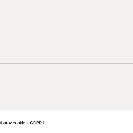
úborov cookie
GDPR 1