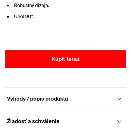
Robustný dizajn.
Uhol 90°.
Kúpiť teraz
Výhody / popis produktu
Žiadosť a schválenie
Uholníky FAF pre zostavenie rôznych