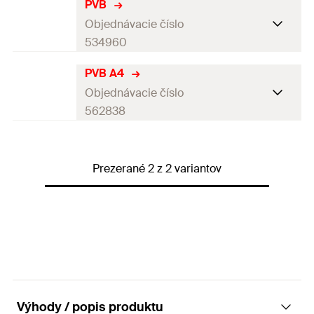
PVB
Objednávacie číslo
534960
PVB A4
Obal
Krabička
Objednávacie číslo
Balenie
5
St.
562838
GTIN (EAN-Code)
4048962236903
Obal
Krabička
Prezerané 2 z 2 variantov
Balenie
5
St.
GTIN (EAN-Code)
4048962444469
Výhody / popis produktu