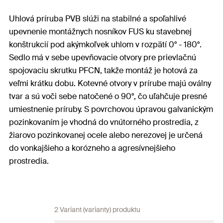
Uhlová príruba PVB slúži na stabilné a spoľahlivé
upevnenie montážnych nosníkov FUS ku stavebnej
konštrukcií pod akýmkoľvek uhlom v rozpätí 0° - 180°.
Sedlo má v sebe upevňovacie otvory pre prievlačnú
spojovaciu skrutku PFCN, takže montáž je hotová za
veľmi krátku dobu. Kotevné otvory v prírube majú oválny
tvar a sú voči sebe natočené o 90°, čo uľahčuje presné
umiestnenie príruby. S povrchovou úpravou galvanickým
pozinkovaním je vhodná do vnútorného prostredia, z
žiarovo pozinkovanej ocele alebo nerezovej je určená
do vonkajšieho a korózneho a agresívnejšieho
prostredia.
2 Variant (varianty) produktu