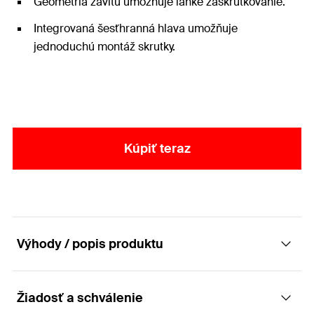
Geometria závitu umožňuje ľahké zaskrutkovanie.
Integrovaná šesťhranná hlava umožňuje
jednoduchú montáž skrutky.
Kúpiť teraz
Výhody / popis produktu
Žiadosť a schválenie
Skrutka so šesťhrannou hlavou z