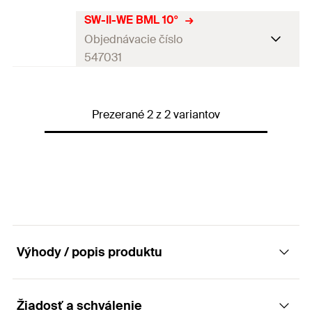
SW-II-WE BML 10°
Balenie
1
St.
Objednávacie číslo
GTIN (EAN-Code)
8001132094938
547031
Balenie
1
St.
Prezerané 2 z 2 variantov
GTIN (EAN-Code)
8001132094921
Výhody / popis produktu
Žiadosť a schválenie