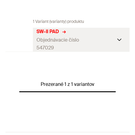
1 Variant (varianty) produktu
SW-II PAD
Objednávacie číslo
547029
Balenie
1
St.
GTIN (EAN-Code)
8001132094907
Prezerané 1 z 1 variantov