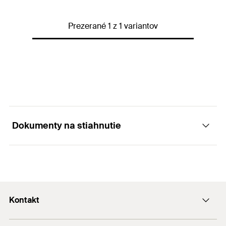
Šírka
(
)
80
mm
B
Prezerané 1 z 1 variantov
Hrúbka
(
)
1
mm
S
Balenie
1
St.
GTIN (EAN-Code)
8001132013410
Dokumenty na stiahnutie
Marketingové materiály
PDF,
Solar systems. Mounting solutions for photovoltaic panels.
Kontakt
Kontakt