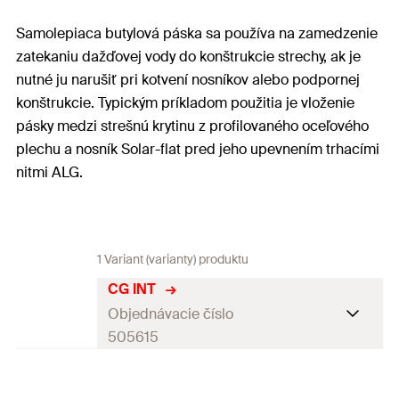
Samolepiaca butylová páska sa používa na zamedzenie
zatekaniu dažďovej vody do konštrukcie strechy, ak je
nutné ju narušiť pri kotvení nosníkov alebo podpornej
konštrukcie. Typickým príkladom použitia je vloženie
pásky medzi strešnú krytinu z profilovaného oceľového
plechu a nosník Solar-flat pred jeho upevnením trhacími
nitmi ALG.
1 Variant (varianty) produktu
CG INT
Objednávacie číslo
505615
Dĺžka
10
m