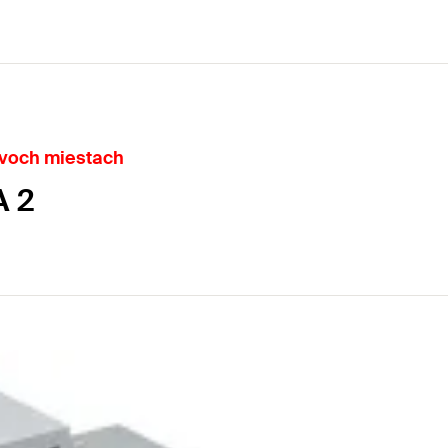
dvoch miestach
A 2