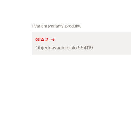
1 Variant (varianty) produktu
GTA 2
Objednávacie číslo 554119
Celková výška
Rozmer kľúča
Uťahovací moment
Balenie
GTIN (EAN-Code)