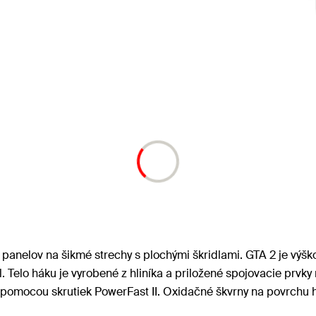
panelov na šikmé strechy s plochými škridlami. GTA 2 je výšk
l. Telo háku je vyrobené z hliníka a priložené spojovacie prv
je pomocou skrutiek PowerFast II. Oxidačné škvrny na povrchu