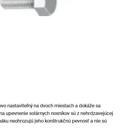
ovo nastaviteľný na dvoch miestach a dokáže sa
ky na upevnenie solárnych nosníkov sú z nehrdzavejúcej
 háku neohrozujú jeho konštrukčnú pevnosť a nie sú