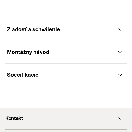
Žiadosť a schválenie
Montážny návod
Aplikácia
Špecifikácie
Na zaskrutkovanie do izolačného tanierika pri
Princíp funkcie / montáž
zápustnej montáži.
Nástroj pre hlbšie osadenie.
Obal
Vrecko
Balenie
1
St.
Kontakt
GTIN (EAN-Code)
4048962217520