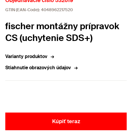
Objednávacie číslo 532619
GTIN (EAN-Code): 4048962217520
fischer montážny prípravok
CS (uchytenie SDS+)
Varianty produktov
Stiahnutie obrazových údajov
Kúpiť teraz