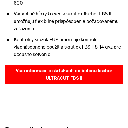
600.
Variabilné hĺbky kotvenia skrutiek fischer FBS II
umožňujú flexibilné prispôsobenie požadovanému
zaťaženiu.
Kontrolný krúžok FUP umožňuje kontrolu
viacnásobného použitia skrutiek FBS II 8-14 gvz pre
dočasné kotvenie
Viac informácií o skrtukách do betónu fischer
ULTRACUT FBS II