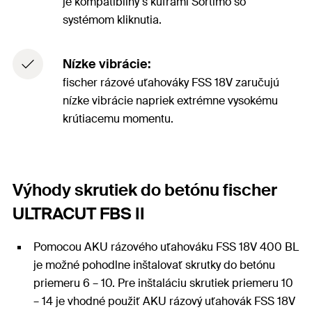
je kompatibilný s kuframi Sortimo so
systémom kliknutia.
Nízke vibrácie:
fischer rázové uťahováky FSS 18V zaručujú
nízke vibrácie napriek extrémne vysokému
krútiacemu momentu.
Výhody skrutiek do betónu fischer
ULTRACUT FBS II
Pomocou AKU rázového uťahováku FSS 18V 400 BL
je možné pohodlne inštalovať skrutky do betónu
priemeru 6 – 10. Pre inštaláciu skrutiek priemeru 10
– 14 je vhodné použiť AKU rázový uťahovák FSS 18V