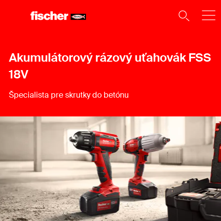
Akumulátorový rázový uťahovák FSS
18V
Špecialista pre skrutky do betónu