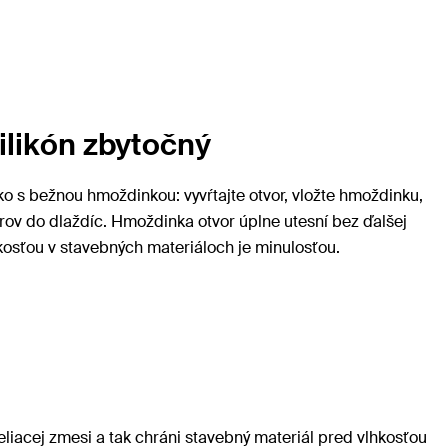
ilikón zbytočný
ko s bežnou hmoždinkou: vyvŕtajte otvor, vložte hmoždinku,
vorov do dlaždíc. Hmoždinka otvor úplne utesní bez ďalšej
osťou v stavebných materiáloch je minulosťou.
liacej zmesi a tak chráni stavebný materiál pred vlhkosťou