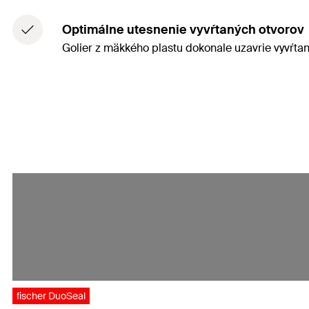
Optimálne utesnenie vyvŕtaných otvorov
Golier z mäkkého plastu dokonale uzavrie vyvŕtan
fischer DuoSeal