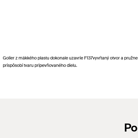
Golier z mäkkého plastu dokonale uzavrie F137vyvŕtaný otvor a pružne
prispôsobí tvaru pripevňovaného dielu.
Po