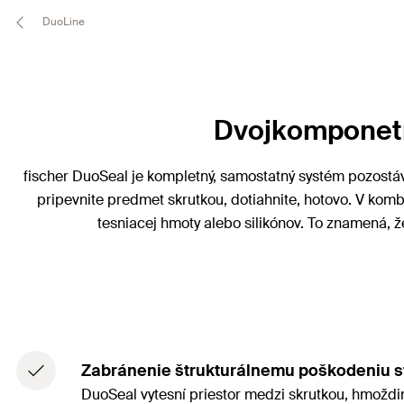
DuoLine
Dvojkomponetná
fischer DuoSeal je kompletný, samostatný systém pozostáva
pripevnite predmet skrutkou, dotiahnite, hotovo. V kombi
tesniacej hmoty alebo silikónov. To znamená,
Zabránenie štrukturálnemu poškodeniu s
DuoSeal vytesní priestor medzi skrutkou, hmoždin