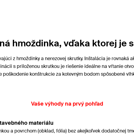
 hmoždinka, vďaka ktorej je s
júci z hmoždinky a nerezovej skrutky. Inštalácia je rovnaká a
nácii s priloženou skrutkou je riešenie ideálne na vŕtanie ot
 že poškodenie konštrukcie za kotevným bodom spôsobené vlhk
Vaše výhody na prvý pohľad
tavebného materiálu
kou a povrchom (obklad, fólia) bez akejkoľvek dodatočnej tme