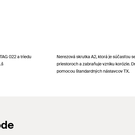
TAG 022 a triedu
Nerezová skrutka A2, ktorá je súčasťou se
.š
priestoroch a zabraňuje vzniku korózie. D
pomocou štandardných nástavcov TX.
ode