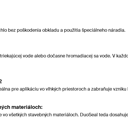
hlo bez poškodenia obkladu a použitia špeciálneho náradia.
 striekajúcej vode alebo dočasne hromadiacej sa vode. V kaž
2
eálna pre aplikáciu vo vlhkých priestoroch a zabraňuje vzniku 
ých materiáloch:
vo všetkých stavebných materiáloch. DuoSeal teda dosahuje