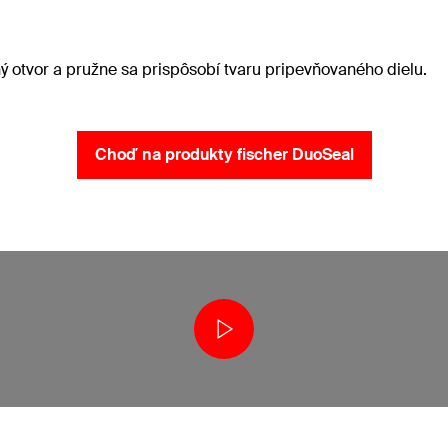
ý otvor a pružne sa prispôsobí tvaru pripevňovaného dielu.
Choď na produkty fischer DuoSeal