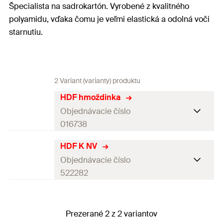
Špecialista na sadrokartón. Vyrobené z kvalitného
polyamidu, vďaka čomu je veľmi elastická a odolná voči
starnutiu.
2 Variant (varianty) produktu
HDF hmoždinka
Objednávacie číslo
016738
HDF K NV
Dĺžka hmoždinky
(
)
8
mm
l
Objednávacie číslo
Obal
—
522282
Balenie
100
St.
Dĺžka hmoždinky
(
)
35
mm
l
GTIN (EAN-Code)
4006209167380
Prezerané 2 z 2 variantov
Obal
Blister