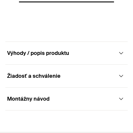
Balenie
10
St.
GTIN (EAN-Code)
4006209222829
Výhody / popis produktu
Žiadosť a schválenie
Výhody
Ľahká inštalácia
Montážny návod
Aplikácia
Osvetlenie
Princíp funkcie / montáž