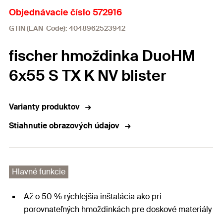
Objednávacie číslo 572916
GTIN (EAN-Code): 4048962523942
fischer hmoždinka DuoHM
6x55 S TX K NV blister
Varianty produktov
Stiahnutie obrazových údajov
Hlavné funkcie
Až o 50 % rýchlejšia inštalácia ako pri
porovnateľných hmoždinkách pre doskové materiály