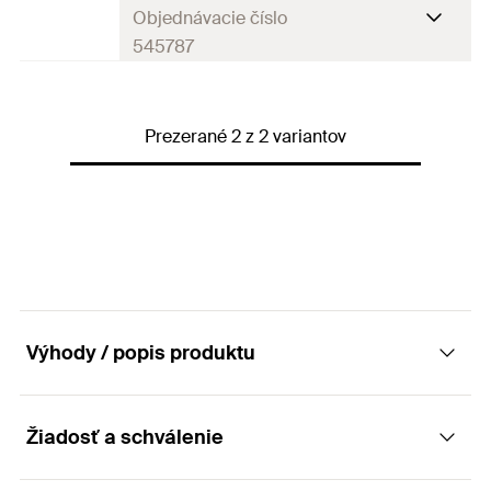
Objednávacie číslo
GTIN (EAN-Code)
4048962324143
545787
Balenie
100
St.
Prezerané 2 z 2 variantov
GTIN (EAN-Code)
4048962324150
Výhody / popis produktu
Žiadosť a schválenie
Výhody