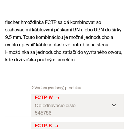
fischer hmoždinka FCTP sa dá kombinovať so
sťahovacími káblovými páskami BN alebo UBN do šírky
9,5 mm. Touto kombináciou je možné jednoducho a
rýchlo upevniť káble a plastové potrubia na stenu.
Hmoždinka sa jednoducho zatlačí do vyvŕtaného otvoru,
kde drží vďaka pružným lamelám.
2 Variant (varianty) produktu
FCTP-W
Objednávacie číslo
545786
FCTP-B
Balenie
100
St.