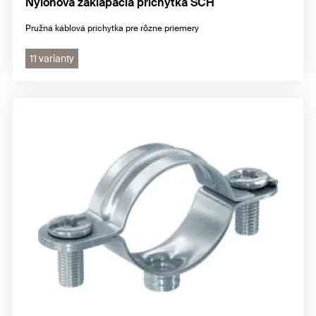
Nylónová zaklápacia príchytka SCH
Pružná káblová príchytka pre rôzne priemery
11 varianty