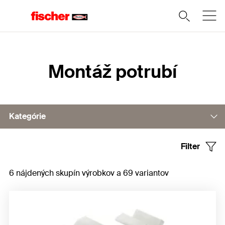
Domov
Montáž potrubí
Kategórie
Filter
Plastové spony
6 nájdených skupín výrobkov a 69 variantov
Kovové spony