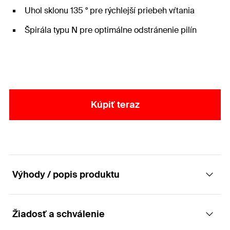
Uhol sklonu 135 ° pre rýchlejší priebeh vŕtania
Špirála typu N pre optimálne odstránenie pilín
Kúpiť teraz
Výhody / popis produktu
Žiadosť a schválenie
Vybrusovaný vrták