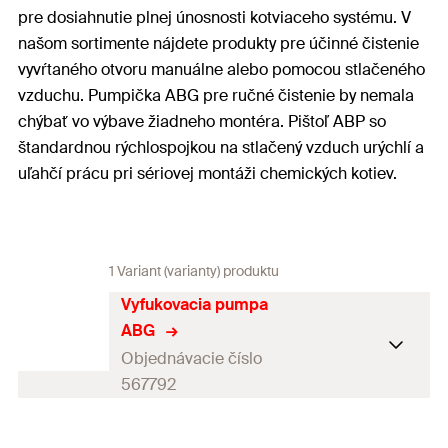
pre dosiahnutie plnej únosnosti kotviaceho systému. V
našom sortimente nájdete produkty pre účinné čistenie
vyvŕtaného otvoru manuálne alebo pomocou stlačeného
vzduchu. Pumpička ABG pre ručné čistenie by nemala
chýbať vo výbave žiadneho montéra. Pištoľ ABP so
štandardnou rýchlospojkou na stlačený vzduch urýchlí a
uľahčí prácu pri sériovej montáži chemických kotiev.
1 Variant (varianty) produktu
Vyfukovacia pumpa
ABG
Objednávacie číslo
567792
Balenie
1
St.