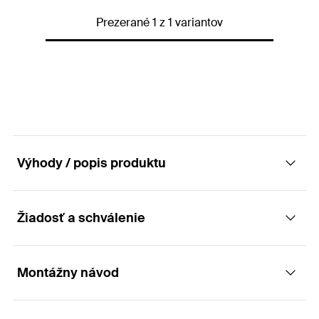
GTIN (EAN-Code)
4048962481167
Prezerané 1 z 1 variantov
Výhody / popis produktu
Žiadosť a schválenie
Výhody
ABG je pumpička pre ručné čistenie vyvŕtaných
Montážny návod
Aplikácia
otvorov.
Veľký tlak zaručuje vyfúknutie všetkých voľných