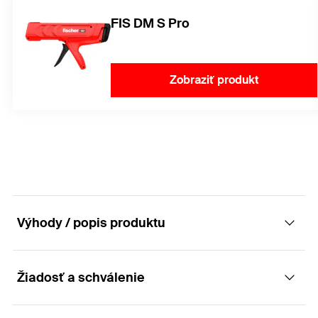
FIS DM S Pro
Zobraziť produkt
Výhody / popis produktu
Žiadosť a schválenie
Výkonná trieda medzi dynamickými kotvami