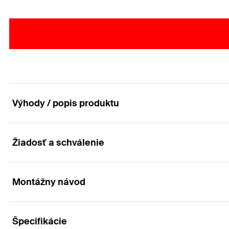
Výhody / popis produktu
Žiadosť a schválenie
Kovová hmoždinka pre metrické skrutky do póro
Výhody
Montážny návod
Aplikácia
Vďaka vnútornému šesťhranu nie je ku montáži potrebn
Špecifikácie
Obrazy