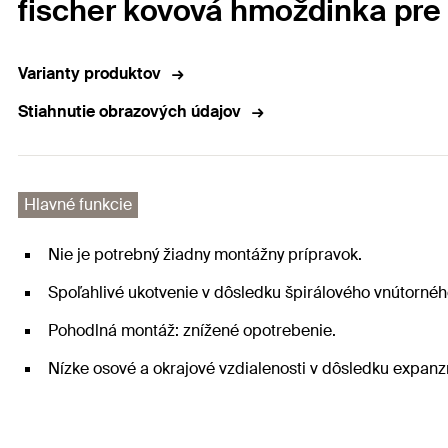
fischer kovová hmoždinka pre
Varianty produktov
Stiahnutie obrazových údajov
Hlavné funkcie
Nie je potrebný žiadny montážny prípravok.
Spoľahlivé ukotvenie v dôsledku špirálového vnútornéh
Pohodlná montáž: znížené opotrebenie.
Nízke osové a okrajové vzdialenosti v dôsledku expan