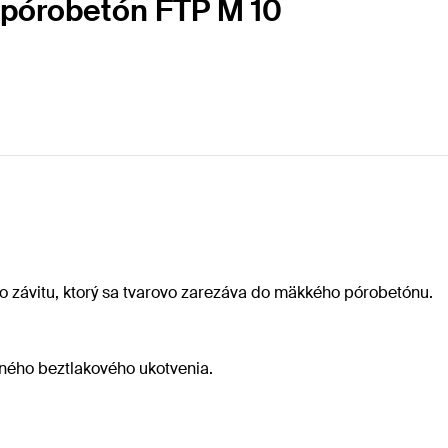
 pórobetón FTP M 10
o závitu, ktorý sa tvarovo zarezáva do mäkkého pórobetónu.
zného beztlakového ukotvenia.