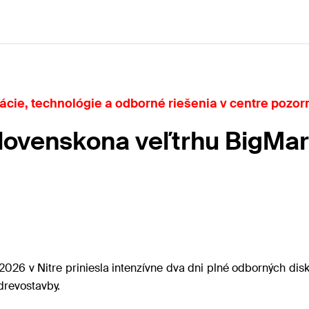
ácie, technológie a odborné riešenia v centre pozor
Slovenskona veľtrhu BigMa
026 v Nitre priniesla intenzívne dva dni plné odborných disk
drevostavby.