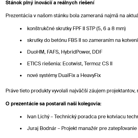
Stánok plný inovácií a reálnych riešení
Prezentácia v našom stánku bola zameraná najmä na aktuálne
konštrukčné skrutky FPF II STP (5, 6 a 8 mm)
skrutky do betónu FBS II so zameraním na kotveni
DuoHM, FAFS, HybridPower, DDF
ETICS riešenia: Ecotwist, Termoz CS II
nové systémy DualFix a HeavyFix
Práve tieto produkty vyvolali najväčší záujem projektantov,
O prezentácie sa postarali naši kolegovia:
Ivan Lichý – Technický poradca pre kotviacu tech
Juraj Bodnár – Projekt manažér pre zatepľovanie 