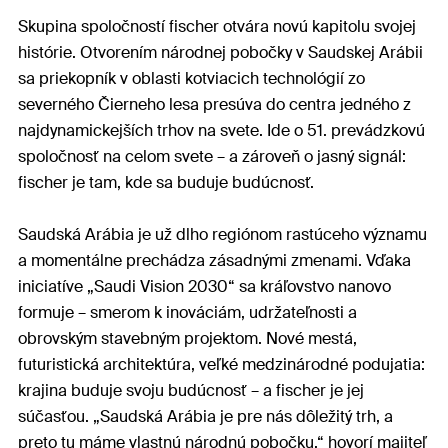
Skupina spoločností fischer otvára novú kapitolu svojej
histórie. Otvorením národnej pobočky v Saudskej Arábii
sa priekopník v oblasti kotviacich technológií zo
severného Čierneho lesa presúva do centra jedného z
najdynamickejších trhov na svete. Ide o 51. prevádzkovú
spoločnosť na celom svete – a zároveň o jasný signál:
fischer je tam, kde sa buduje budúcnosť.
Saudská Arábia je už dlho regiónom rastúceho významu
a momentálne prechádza zásadnými zmenami. Vďaka
iniciatíve „Saudi Vision 2030“ sa kráľovstvo nanovo
formuje – smerom k inováciám, udržateľnosti a
obrovským stavebným projektom. Nové mestá,
futuristická architektúra, veľké medzinárodné podujatia:
krajina buduje svoju budúcnosť – a fischer je jej
súčasťou. „Saudská Arábia je pre nás dôležitý trh, a
preto tu máme vlastnú národnú pobočku,“ hovorí majiteľ