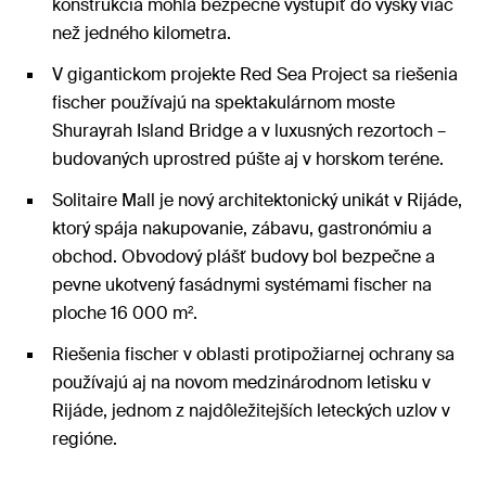
konštrukcia mohla bezpečne vystúpiť do výšky viac
než jedného kilometra.
V gigantickom projekte Red Sea Project sa riešenia
fischer používajú na spektakulárnom moste
Shurayrah Island Bridge a v luxusných rezortoch –
budovaných uprostred púšte aj v horskom teréne.
Solitaire Mall je nový architektonický unikát v Rijáde,
ktorý spája nakupovanie, zábavu, gastronómiu a
obchod. Obvodový plášť budovy bol bezpečne a
pevne ukotvený fasádnymi systémami fischer na
ploche 16 000 m².
Riešenia fischer v oblasti protipožiarnej ochrany sa
používajú aj na novom medzinárodnom letisku v
Rijáde, jednom z najdôležitejších leteckých uzlov v
regióne.