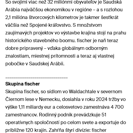
So svojimi viac než 32 miliónmi obyvateľov je Saudská
Arábia najväčšou ekonomikou v regióne – a s rozlohou
2,1 milióna štvorcových kilometrov je takmer šesťkrát
väčšia než Spojené kráľovstvo. S množstvom
zaujímavých projektov vo výstavbe krajina stojí na prahu
historického stavebného boomu. fischer je naň teraz
dobre pripravený – vďaka globálnym odborným
znalostiam, miestnej prítomnosti a teraz aj vlastnej
pobočke v Saudskej Arábii.
______________________________
Skupina fischer
Skupina fischer, so sídlom vo Waldachtale v severnom
Čiernom lese v Nemecku, dosiahla v roku 2024 tržby vo
výške 1,11 miliardy eur a celosvetovo zamestnáva 4 700
zamestnancov. Rodinný podnik prevádzkuje 51
operatívnych spoločností po celom svete a exportuje do
približne 120 krajín. Zahŕňa štyri divízie: fischer