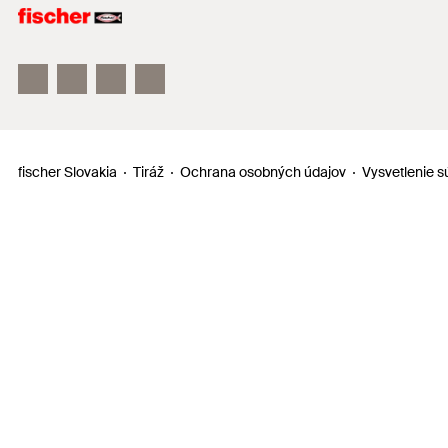
Upevňovacie systémy
fischertechnik a fischer TiP
fischer Slovakia
Tiráž
Ochrana osobných údajov
Vysvetlenie s