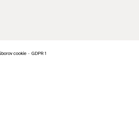
úborov cookie
GDPR 1