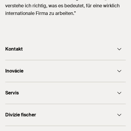
verstehe ich richtig, was es bedeutet, für eine wirklich
internationale Firma zu arbeiten.”
Kontakt
Kontakt
Inovácie
servis@fischerwerke.sk
fischer TherMax II
+421 2 4920 6046
Servis
FFA
fischer ULTRACUT FBS II
FiXperience Online Suite
HybridPower
Divízie fischer
Predajné dokumenty
Kúpiť v kammenej predajni
fischer consulting