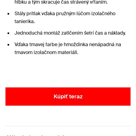
hĺbku a tým skracuje čas strávený vŕtaním.
Stály prítlak vďaka pružným lúčom izolačného
tanierika.
Jednoduchá montáž zatlčením šetrí čas a náklady.
Vďaka tmavej farbe je hmoždinka nenápadná na
tmavom izolačnom materiáli.
Kúpiť teraz